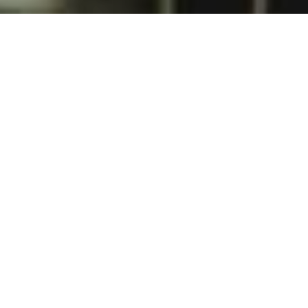
NEWS
2026.04.08 | INFORMATION
【よこはま花と緑のスプリングフェア 2026】のご案内
（詳しいご案内はこちらをクリックしてご覧ください。） 横浜に
春の訪れを告げる、よこはま花と緑のスプリングフェアが開催中
です。 各会場を周遊し…
2026.02.20 | CSR