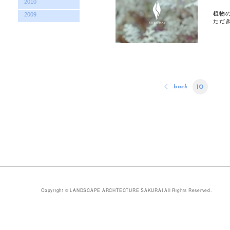
2010
植物
2009
ただ
10
back
Copyright
© LANDSCAPE ARCHTECTURE SAKURAI All Rights Reserved.